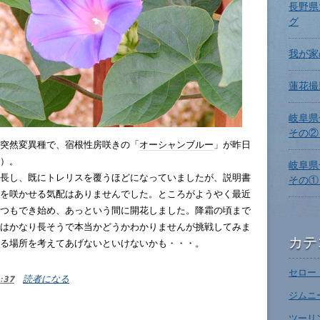
長野県
グ
我が家
蓮花撮
岐阜県
その② 
突然変異種で、宿根性房咲きの「
オーシャンブルー
」が昨日
）。
岐阜県
長し、既にトレリスを覆うほどになっていましたが、説明書
その① 
を咲かせる気配はありませんでした。ところがようやく最近
つもでき始め、あっという間に開花しました。降霜の頃まで
はかなり長そうで本当かどうかわかりませんが挑戦してみま
カテ
る場所を考えてあげないといけないかも・・・。
セロー (
:37
読者になる
ジムニー
ツーリン