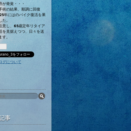
癌が発覚・・・
手術の結果、順調に回復
025年にはのバイク復活を果
した。
注意し、65歳定年リタイア
活を見据えつつ、日々を送
ます。
urano_3をフォロー
ログについて
記事