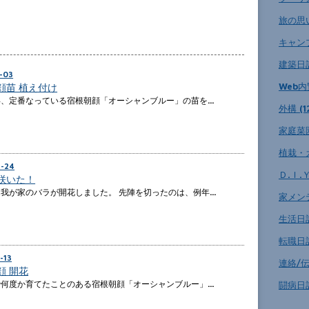
旅の思い
キャンプ
建築日記 
-03
Web内覧
顔苗 植え付け
年、定番なっている宿根朝顔「オーシャンブルー」の苗を…
外構 (1
家庭菜園
植栽・ガ
4-24
Ｄ.Ｉ.Ｙ 
咲いた！
我が家のバラが開花しました。 先陣を切ったのは、例年…
家メンテ
生活日記 
転職日記 
-13
連絡/伝
顔 開花
闘病日記
で何度か育てたことのある宿根朝顔「オーシャンブルー」…