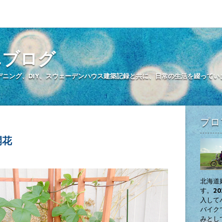
んブログ
デニング、DIY、スウェーデンハウス建築記録と共に、日常の生活を綴ってい
プロ
開花
北海道
す。20
入して
バイク
みとし