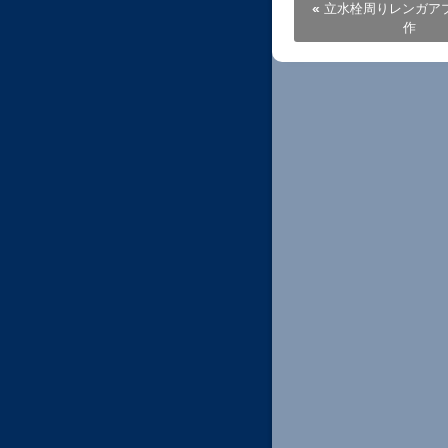
«
立水栓周りレンガア
作