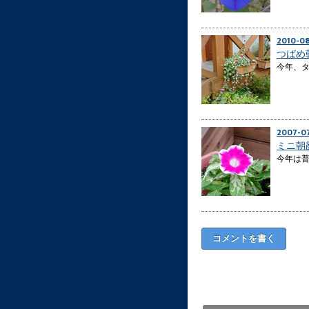
2010-0
つばめ
今年、
2007-0
ミニ朝
今年は
コメントを書く