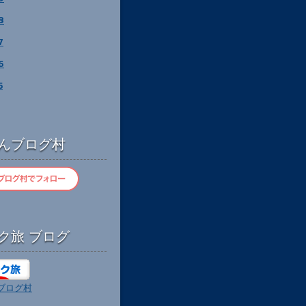
8
7
6
5
んブログ村
ク旅 ブログ
ブログ村