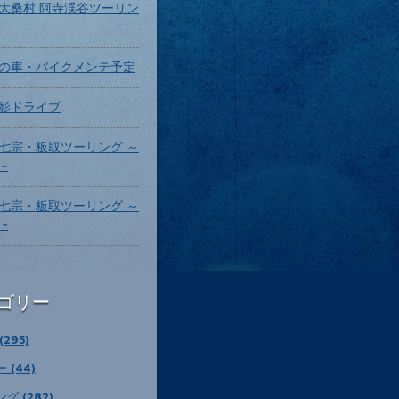
大桑村 阿寺渓谷ツーリン
の車・バイクメンテ予定
影ドライブ
七宗・板取ツーリング ～
~
七宗・板取ツーリング ～
~
ゴリー
295)
 (44)
グ (282)