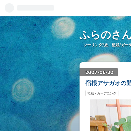
ふらのさ
ツーリング/旅、植栽/ガー
2007
-
06
-
20
宿根アサガオの
植栽・ガーデニング