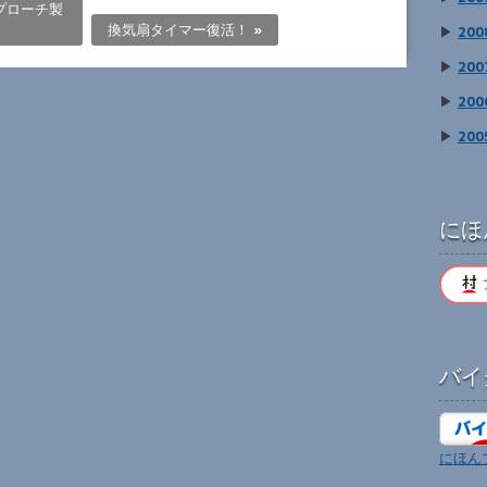
プローチ製
換気扇タイマー復活！
»
▶
200
▶
200
▶
200
▶
200
にほ
バイ
にほん