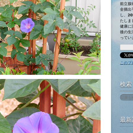
前立腺
全摘出
し、2
たしま
健康に
後の生
ってい
@f
このブ
検索
最新