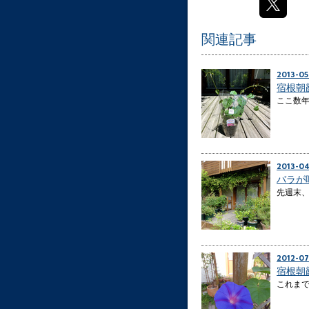
関連記事
2013-05
宿根朝
ここ数
2013-0
バラが
先週末、
2012-07
宿根朝
これま