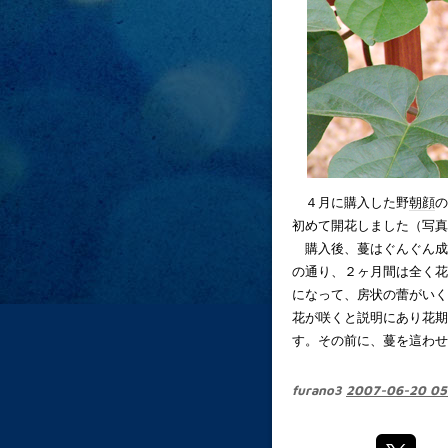
４月に購入した野
朝顔
の
初めて開花しました（写真
購入後、蔓はぐんぐん成
の通り、２ヶ月間は全く花
になって、房状の蕾がいく
花が咲くと説明にあり花期
す。その前に、蔓を這わせ
furano3
2007-06-20 05