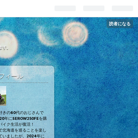
読者になる
ます。
フィール
好きの60代のおじさんで
20年にSEROW250FEを購
バイク生活が復活！
で北海道を巡ることを楽し
ていましたが、2024年に