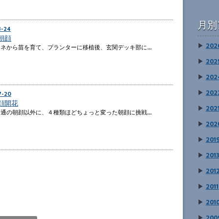
月別
8-24
朝顔
▶
202
タネから苗を育て、プランターに移植後、玄関デッキ部に…
▶
202
▶
202
▶
202
7-20
顔開花
▶
202
普通の朝顔以外に、４種類ほどちょっと変った朝顔に挑戦…
▶
202
▶
201
▶
201
▶
201
▶
2011
▶
201
▶
200